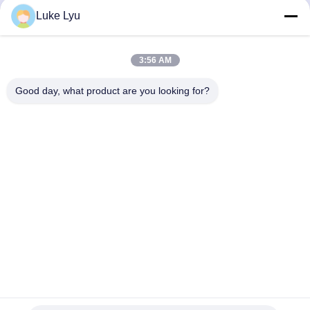
materiale europeo standard.
Caratteristiche strutturaliLa
Luke Lyu
struttura ha due altezze diverse:
una con doppio pendio e l'altra con
1
un solo pendio, con un ...
3:56 AM
Good day, what product are you looking for?
Quanzhou Ridge Steel Structure Co.,Ltd.
luke@ridgesteelstructure.com
86-159-85955610
Jinjiang, Fujian, Cina
Buona qualità della Cina struttura d'acciaio di costruzione