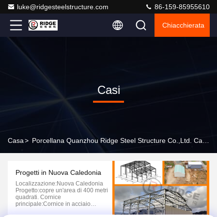
luke@ridgesteelstructure.com
86-159-85955610
Chiacchierata
Casi
Casa
>
Porcellana Quanzhou Ridge Steel Structure Co.,Ltd. Casi Di Impresa
Progetti in Nuova Caledonia
Localizzazione:Nuova Caledonia
Progetto:copre un'area di 400 metri
quadrati. Cornice
principale:Cornice in acciaio
galvanizzato, realizzata in