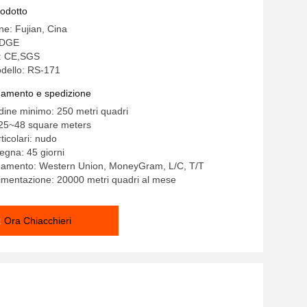
rodotto
ne: Fujian, Cina
IDGE
e: CE,SGS
dello: RS-171
gamento e spedizione
rdine minimo: 250 metri quadri
25~48 square meters
ticolari: nudo
egna: 45 giorni
agamento: Western Union, MoneyGram, L/C, T/T
limentazione: 20000 metri quadri al mese
Ora Chiacchieri