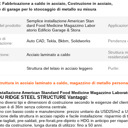
e:
Fabbricazione a caldo in acciaio
,
Costruzione in acciaio
,
 di garage per lo stoccaggio di metallo su misura
Semplice installazione American Stan
el prodotto:
dard Food Medicine Magazzino Labor
Applicazio
atorio Edificio Garage & Stora
o di
Auto CAD, Tekla, Bkbm, Solidworks
Pendenza d
azione:
Struttura m
ione:
Acciaio laminato a caldo
residenzial
Struttura del telaio in acciaio leggero
Purlin:
truttura in acciaio laminato a caldo, magazzino di metallo persona
stallazione American Standard Food Medicine Magazzino Laborato
 RIDGE STEEL STRUCTURE Vantaggi:
mo diversi tipi e dimensioni di costruzione secondo le esigenze del clien
pan è di 36m senza colonna centrale.
mo con basso costo e manutenzione: prezzo unitario da USD25/m2 a USD
ione della struttura in acciaio rapido e facile installazione: risparmio 
re-tagliati, pre-saldati, pre-forati,pre-dipinto o HDG in anticipo per risp
fiuto da costruzione, lunga durata di utilizzo: fino a 50 anni.