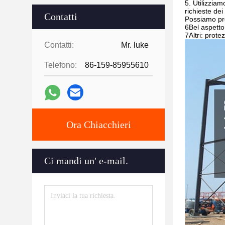
5. Utilizzia
richieste dei
Contatti
Possiamo pro
6Bel aspetto
7Altri: prote
Contatti:
Mr. luke
Telefono:
86-159-85955610
Ora Chiacchieri
Ci mandi un' e-mail.