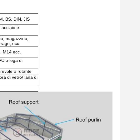
M, BS, DIN, JIS
n acciaio e
io, magazzino,
arage, ecc.
, M14 ecc.
VC o lega di
rrevole o rotante
ra di vetro/ lana di