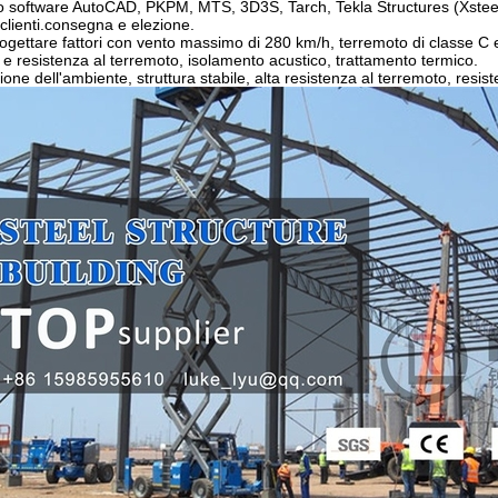
mo software AutoCAD, PKPM, MTS, 3D3S, Tarch, Tekla Structures (Xsteel) e
 clienti.consegna e elezione.
gettare fattori con vento massimo di 280 km/h, terremoto di classe C e 
 e resistenza al terremoto, isolamento acustico, trattamento termico.
zione dell'ambiente, struttura stabile, alta resistenza al terremoto, resi