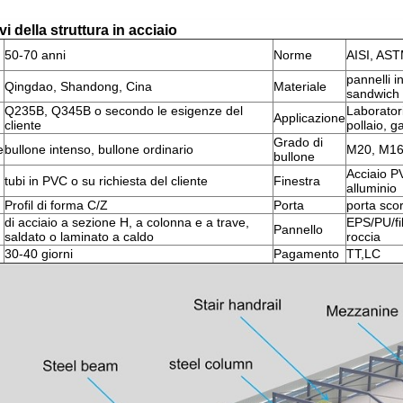
vi della struttura in acciaio
50-70 anni
Norme
AISI, AST
pannelli i
Qingdao, Shandong, Cina
Materiale
sandwich
Q235B, Q345B o secondo le esigenze del
Laborator
Applicazione
cliente
pollaio, g
Grado di
e
bullone intenso, bullone ordinario
M20, M16
bullone
Acciaio P
tubi in PVC o su richiesta del cliente
Finestra
alluminio
Profil di forma C/Z
Porta
porta sco
di acciaio a sezione H, a colonna e a trave,
EPS/PU/fib
Pannello
saldato o laminato a caldo
roccia
30-40 giorni
Pagamento
TT,LC