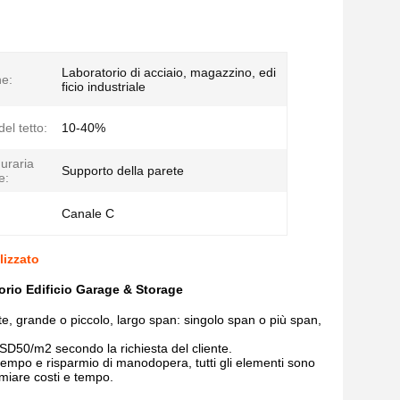
Laboratorio di acciaio, magazzino, edi
ne:
ficio industriale
el tetto:
10-40%
uraria
Supporto della parete
e:
Canale C
lizzato
rio Edificio Garage & Storage
te, grande o piccolo, largo span: singolo span o più span,
50/m2 secondo la richiesta del cliente.
di tempo e risparmio di manodopera, tutti gli elementi sono
armiare costi e tempo.