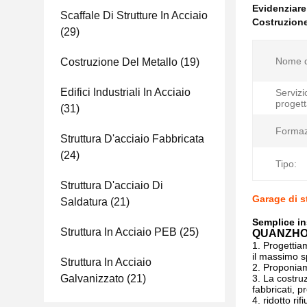
Evidenziar
Scaffale Di Strutture In Acciaio
Costruzione
(29)
Nome d
Costruzione Del Metallo
(19)
Edifici Industriali In Acciaio
Servizi
progett
(31)
Formaz
Struttura D'acciaio Fabbricata
(24)
Tipo:
Struttura D'acciaio Di
Garage di s
Saldatura
(21)
Semplice in
Struttura In Acciaio PEB
(25)
QUANZHOU
1. Progettia
il massimo s
Struttura In Acciaio
2. Proponia
Galvanizzato
(21)
3. La costruz
fabbricati, p
4. ridotto ri