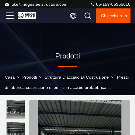
luke@ridgesteelstructure.com
86-159-85955610
Chiacchierata
Prodotti
Casa
>
Prodotti
>
Struttura D'acciaio Di Costruzione
>
Prezzi
di fabbrica costruzione di edifici in acciaio prefabbricati
costruzione per magazzino metallico workshop hangar
magazzino edificio per garage/hangar