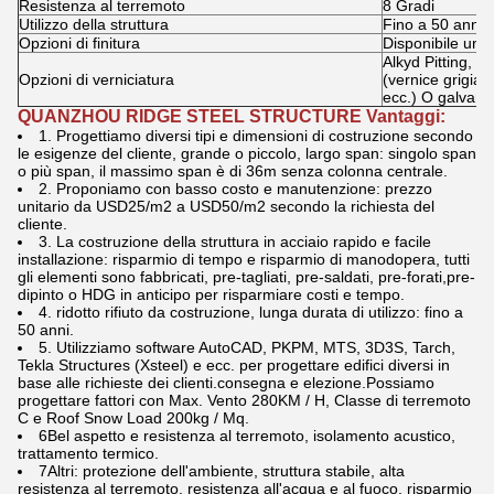
Resistenza al terremoto
8 Gradi
Utilizzo della struttura
Fino a 50 anni
Opzioni di finitura
Disponibile una
Alkyd Pitting, due
Opzioni di verniciatura
(vernice grigia,
ecc.) O galvani
QUANZHOU RIDGE STEEL STRUCTURE Vantaggi:
1. Progettiamo diversi tipi e dimensioni di costruzione secondo
le esigenze del cliente, grande o piccolo, largo span: singolo span
o più span, il massimo span è di 36m senza colonna centrale.
2. Proponiamo con basso costo e manutenzione: prezzo
unitario da USD25/m2 a USD50/m2 secondo la richiesta del
cliente.
3. La costruzione della struttura in acciaio rapido e facile
installazione: risparmio di tempo e risparmio di manodopera, tutti
gli elementi sono fabbricati, pre-tagliati, pre-saldati, pre-forati,pre-
dipinto o HDG in anticipo per risparmiare costi e tempo.
4. ridotto rifiuto da costruzione, lunga durata di utilizzo: fino a
50 anni.
5. Utilizziamo software AutoCAD, PKPM, MTS, 3D3S, Tarch,
Tekla Structures (Xsteel) e ecc. per progettare edifici diversi in
base alle richieste dei clienti.consegna e elezione.Possiamo
progettare fattori con Max. Vento 280KM / H, Classe di terremoto
C e Roof Snow Load 200kg / Mq.
6Bel aspetto e resistenza al terremoto, isolamento acustico,
trattamento termico.
7Altri: protezione dell'ambiente, struttura stabile, alta
resistenza al terremoto, resistenza all'acqua e al fuoco, risparmio