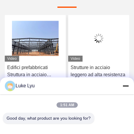
Video
Video
ricati
Strutture in acciaio
Edifici industriali 
cciaio
leggero ad alta resistenza
acciaio prefabbric
cciaio
edifici modulari i
Luke Lyu
ta resistenza
iacchieri
Ora Chiacchieri
Ora Chiac
1:51 AM
Good day, what product are you looking for?