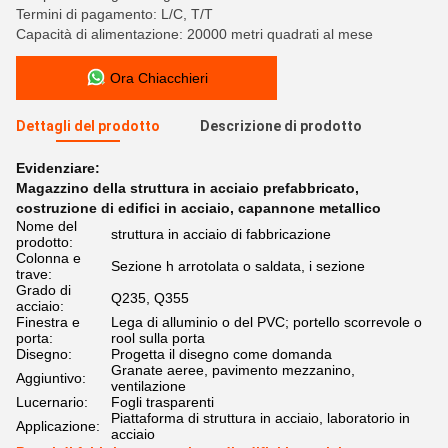
Termini di pagamento: L/C, T/T
Capacità di alimentazione: 20000 metri quadrati al mese
Ora Chiacchieri
Dettagli del prodotto
Descrizione di prodotto
Evidenziare:
Magazzino della struttura in acciaio prefabbricato
,
costruzione di edifici in acciaio
,
capannone metallico
Nome del
struttura in acciaio di fabbricazione
prodotto:
Colonna e
Sezione h arrotolata o saldata, i sezione
trave:
Grado di
Q235, Q355
acciaio:
Finestra e
Lega di alluminio o del PVC; portello scorrevole o
porta:
rool sulla porta
Disegno:
Progetta il disegno come domanda
Granate aeree, pavimento mezzanino,
Aggiuntivo:
ventilazione
Lucernario:
Fogli trasparenti
Piattaforma di struttura in acciaio, laboratorio in
Applicazione:
acciaio