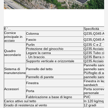
E '...
Specificità
Cornice
Colonna
Q235,Q345 Acci
principale in
Fascio
Q235,Q345 Acci
acciaio
Purlin
Q235 C e Z
Protezione del ginocchio
Q235 Acciaio a
Quadro
Legare la canna
Q235 Tubo circo
secondario
- Un braccio.
Q235 Barra rot
Supporto verticale e orizzontale
Q235 Acciaio an
Pannello sandwi
Sistema di
Pannello del tetto
pannello sandwi
manutenzione
PU/foglio di acc
Pannello di parete
pannello sandwi
Finestra in lega
Finestra
sandwich
Accessori
Porta scorrevol
Porta
personale
Fabbricazione a base di legno
PVC
Carico attivo sul tetto
In 120 kg/mq ((P
Grado di resistenza al vento
12 gradi