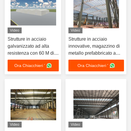
Video
Video
Strutture in acciaio
Strutture in acciaio
galvanizzato ad alta
innovative, magazzino di
resistenza con 60 M di
metallo prefabbricato a
lunghezza di campo
telaio in acciaio
Ora Chiacchieri '
Ora Chiacchieri '
chiara Colori
personalizzati per
fabbriche e magazzini
Video
Video