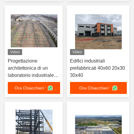
Warehouse
personalizzati
Video
Video
Progettazione
Edifici industriali
architettonica di un
prefabbricati 40x60 20x30
laboratorio industriale
30x40
magazzino ufficio,
Ora Chiacchieri '
Ora Chiacchieri '
edificio a due piani in
acciaio