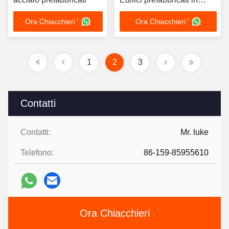
acciaio Costruzioni
Ora Chiacchieri '
Ora Chiacchieri '
Fabbricazione di acciaio
1
2
3
Contatti
Contatti:
Mr. luke
Telefono:
86-159-85955610
Ora Chiacchieri