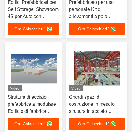
Edifici Prefabbricati per
Prefabbricato per uso
Self Storage, Showroom
personale Kit di
4S per Auto con
allevamenti a palo
Struttura in Acciaio,
Struttura in acciaio
Ora Chiacchieri '
Ora Chiacchieri '
Edifici Prefabbricati
Magazzino Agriturismo
Capanno Prefabbricato
Laboratorio Edificio in
metallo
Video
Video
Struttura di acciaio
Grandi spazi di
prefabbricata modulare
costruzione in metallo
Edificio di fabbrica
struttura in acciaio
Economic Industrial
prefabbricata magazzino
Ora Chiacchieri '
Ora Chiacchieri '
Workshop Design
magazzini di metallo