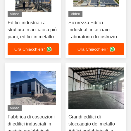
Video
Video
Edifici industriali a
Sicurezza Edifici
struttura in acciaio a più
industriali in acciaio
piani, edifici in metallo
Laboratorio di costruzione
prefabbricati
di strutture di cornici in
Ora Chiacchieri '
Ora Chiacchieri '
metallo leggero
Video
Fabbrica di costruzioni
Grandi edifici di
di edifici industriali in
stoccaggio del metallo
acciaio prefabbricati
Edifici prefabbricati in