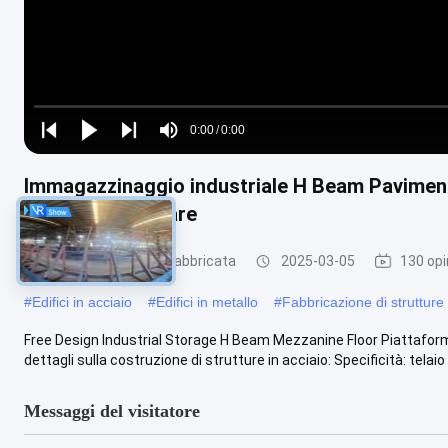
Loaded
:
0%
0:00
/
0:00
Play
Play
Play
Mute
Current
Duration
next
next
Immagazzinaggio industriale H Beam Pavimento
Time
Facile da installare
Struttura d'acciaio fabbricata
2025-03-05
130 opi
#
Edifici in acciaio
#
Edifici in metallo
#
Fabbricazione di strutture
Free Design Industrial Storage H Beam Mezzanine Floor Piattaform
dettagli sulla costruzione di strutture in acciaio: Specificità: telaio ..
Messaggi del visitatore