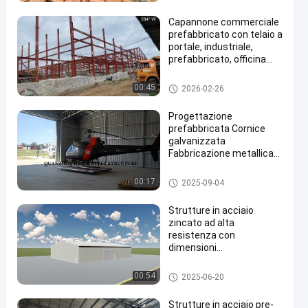
telaio a portale
ciaio
Capannone commerciale
prefabbricato con telaio a
portale, industriale,
prefabbricato, officina
fabbricata, costruzione,
edificio con struttura in
Struttura d'acciaio fabbricata
00:45
2026-02-26
en
acciaio, prezzo
Progettazione
prefabbricata Cornice
galvanizzata
Fabbricazione metallica
Edilizia industriale Edificio
struttura in acciaio per
Struttura d'acciaio fabbricata
00:17
2025-09-04
l'industria Magazzino
laboratorio Hangar
Strutture in acciaio
garage
zincato ad alta
resistenza con
dimensioni
personalizzate per edifici
industriali
Struttura in acciaio PEB
00:54
2025-06-20
Strutture in acciaio pre-