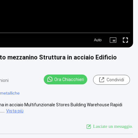
Auto
Picture-
Fullscre
in-
Picture
 mezzanino Struttura in acciaio Edificio
Ora Chiacchieri
Condividi
nioni
 metalliche
a in acciaio Multifunzionale Stores Building Warehouse Rapidi
...
Vista più
Lasciate un messaggio.