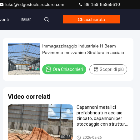
luke@ridgesteelstructure.com
86-159-85955610
venti
Chiacchierata
Italian
Immagazzinaggio industriale H Beam
Pavimento mezzanino Struttura in acciaio
Edificio Facile da installare
Ora Chiacchieri
Scopri di più
Video correlati
Capannoni metallici
prefabbricati in acciaio
zincato, capannoni per
stoccaggio con struttura
in metallo, capannoni in
acciaio strutturale con
Appaltatori di costruzioni in ac
00:25
2026-02-26